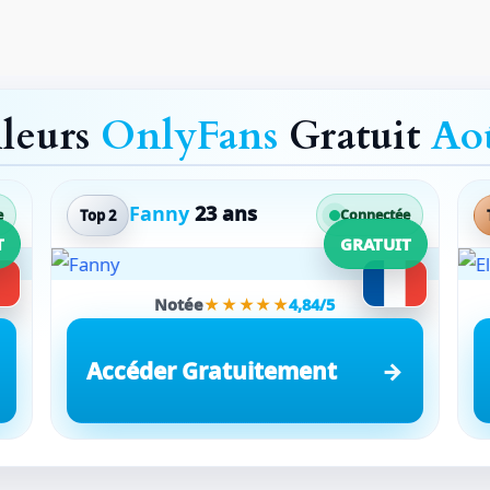
lleurs
OnlyFans
Gratuit
Ao
Fanny
23 ans
Top 2
e
Connectée
T
GRATUIT
Notée
★★★★★
4,84/5
Accéder Gratuitement