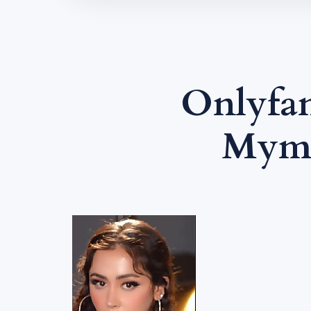
Onlyfan
Mym 