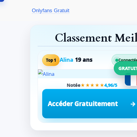
Aller
Onlyfans Gratuit
au
contenu
Classement Mei
Alina
19 ans
Top 1
Connecté
GRATUI
Notée
★★★★★
4,96/5
Accéder Gratuitement