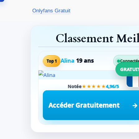
Aller
Onlyfans Gratuit
au
contenu
Classement Mei
Alina
19 ans
Top 1
Connecté
GRATUI
Notée
★★★★★
4,96/5
Accéder Gratuitement