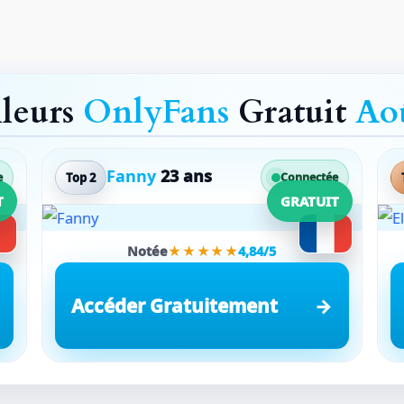
lleurs
OnlyFans
Gratuit
Ao
Fanny
23 ans
Top 2
e
Connectée
T
GRATUIT
Notée
★★★★★
4,84/5
Accéder Gratuitement