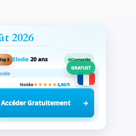
ût 2026
Elodie
20 ans
Top 3
Connectée
GRATUIT
Notée
★★★★★
4,86/5
Accéder Gratuitement