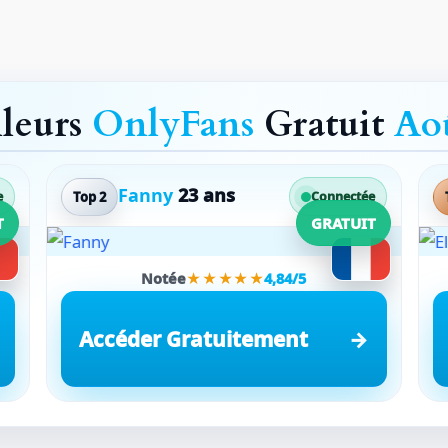
lleurs
OnlyFans
Gratuit
Ao
Fanny
23 ans
Top 2
e
Connectée
T
GRATUIT
Notée
★★★★★
4,84/5
Accéder Gratuitement