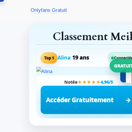
Aller
Onlyfans Gratuit
au
contenu
Classement Mei
Alina
19 ans
Top 1
Connecté
GRATUI
Notée
★★★★★
4,96/5
Accéder Gratuitement