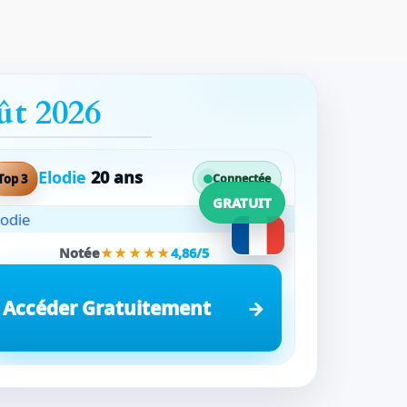
ût 2026
Elodie
20 ans
Top 3
Connectée
GRATUIT
Notée
★★★★★
4,86/5
Accéder Gratuitement