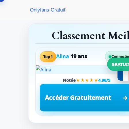
Aller
Onlyfans Gratuit
au
contenu
Classement Mei
Alina
19 ans
Top 1
Connecté
GRATUI
Notée
★★★★★
4,96/5
Accéder Gratuitement