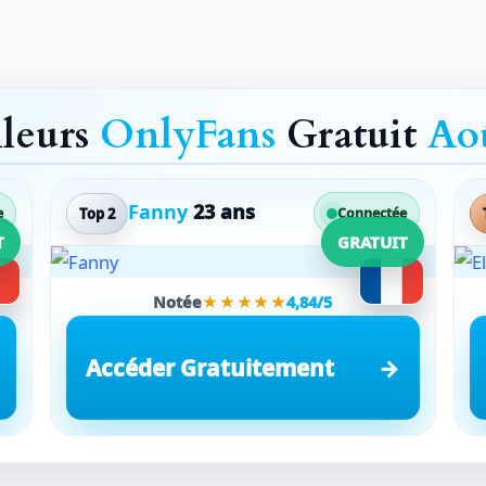
lleurs
OnlyFans
Gratuit
Ao
Fanny
23 ans
Top 2
e
Connectée
T
GRATUIT
Notée
★★★★★
4,84/5
Accéder Gratuitement