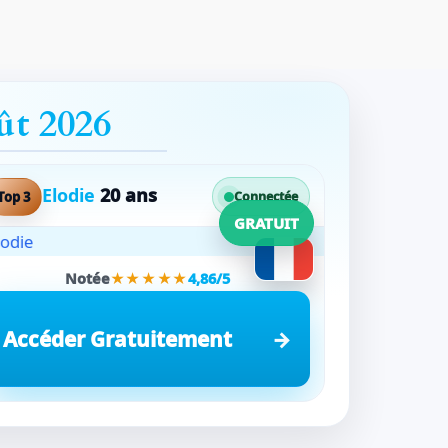
ût 2026
Elodie
20 ans
Top 3
Connectée
GRATUIT
Notée
★★★★★
4,86/5
Accéder Gratuitement