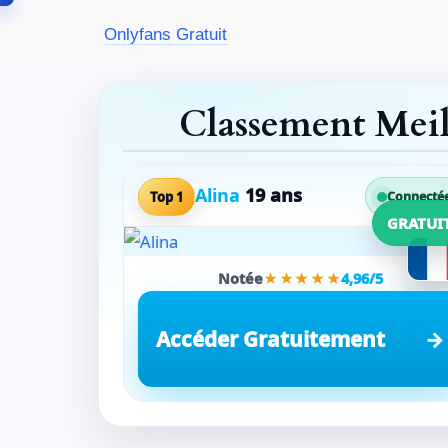
Aller
Onlyfans Gratuit
au
contenu
Classement Mei
Alina
19 ans
Top 1
Connecté
GRATUI
Notée
★★★★★
4,96/5
Accéder Gratuitement