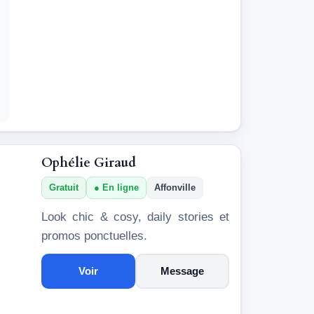
Ophélie Giraud
Gratuit
En ligne
Affonville
Look chic & cosy, daily stories et
promos ponctuelles.
Voir
Message