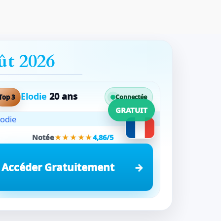
ût 2026
Elodie
20 ans
Top 3
Connectée
GRATUIT
Notée
★★★★★
4,86/5
Accéder Gratuitement