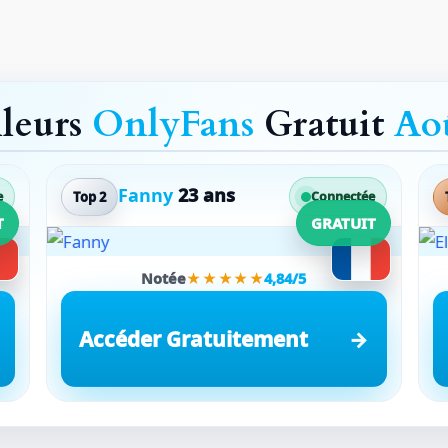
lleurs
OnlyFans
Gratuit
Ao
Fanny
23 ans
Top 2
e
Connectée
T
GRATUIT
Notée
★★★★★
4,84/5
Accéder Gratuitement