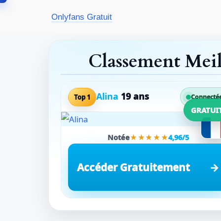
Aller
Onlyfans Gratuit
au
contenu
Classement Mei
Alina
19 ans
Top 1
Connecté
GRATUI
Notée
★★★★★
4,96/5
Accéder Gratuitement