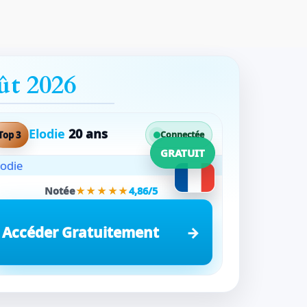
ût 2026
Elodie
20 ans
Top 3
Connectée
GRATUIT
Notée
★★★★★
4,86/5
Accéder Gratuitement