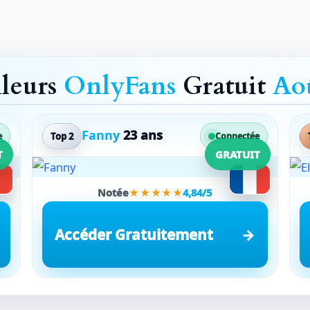
lleurs
OnlyFans
Gratuit
Ao
Fanny
23 ans
Top 2
e
Connectée
T
GRATUIT
Notée
★★★★★
4,84/5
Accéder Gratuitement