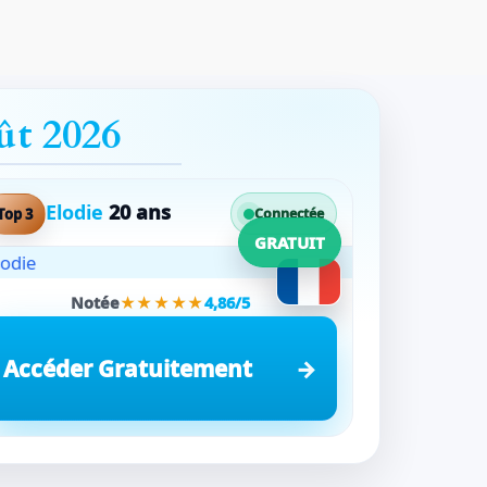
ût 2026
Elodie
20 ans
Top 3
Connectée
GRATUIT
Notée
★★★★★
4,86/5
Accéder Gratuitement