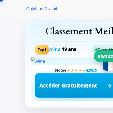
Aller
Onlyfans Gratuit
au
contenu
Classement Mei
Alina
19 ans
Top 1
Connecté
GRATUI
Notée
★★★★★
4,96/5
Accéder Gratuitement