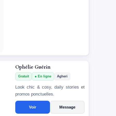
Ophélie Guérin
Gratuit
En ligne
Agheri
Look chic & cosy, daily stories et
promos ponctuelles.
Voir
Message