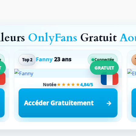
lleurs
OnlyFans
Gratuit
Ao
Fanny
23 ans
Top 2
e
Connectée
T
GRATUIT
Notée
★★★★★
4,84/5
Accéder Gratuitement