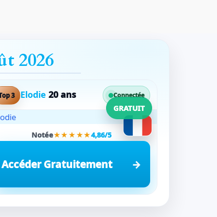
ût 2026
Elodie
20 ans
Top 3
Connectée
GRATUIT
Notée
★★★★★
4,86/5
Accéder Gratuitement