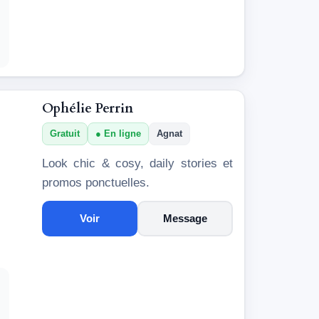
Ophélie Perrin
Gratuit
En ligne
Agnat
Look chic & cosy, daily stories et
promos ponctuelles.
Voir
Message