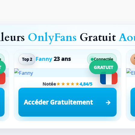
lleurs
OnlyFans
Gratuit
Ao
Fanny
23 ans
Top 2
e
Connectée
T
GRATUIT
Notée
★★★★★
4,84/5
Accéder Gratuitement