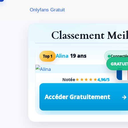
Aller
Onlyfans Gratuit
au
contenu
Classement Mei
Alina
19 ans
Top 1
Connecté
GRATUI
Notée
★★★★★
4,96/5
Accéder Gratuitement