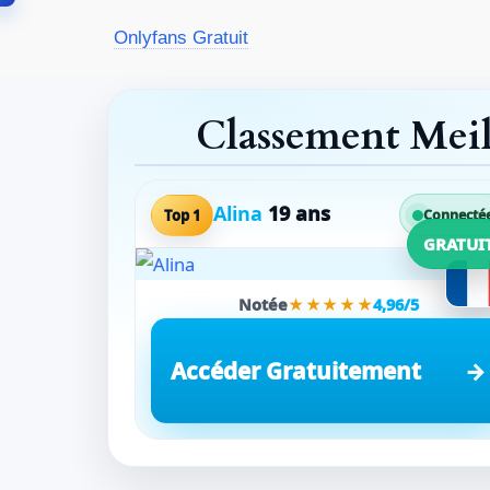
Aller
Onlyfans Gratuit
au
contenu
Classement Mei
Alina
19 ans
Top 1
Connecté
GRATUI
Notée
★★★★★
4,96/5
Accéder Gratuitement