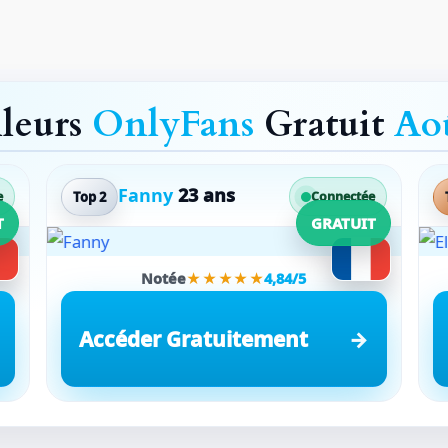
lleurs
OnlyFans
Gratuit
Ao
Fanny
23 ans
Top 2
e
Connectée
T
GRATUIT
Notée
★★★★★
4,84/5
Accéder Gratuitement