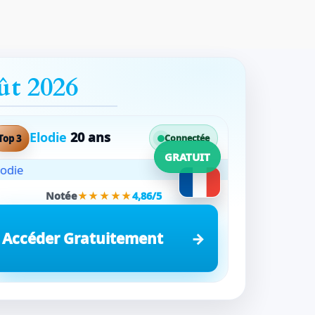
ût 2026
Elodie
20 ans
Top 3
Connectée
GRATUIT
Notée
★★★★★
4,86/5
Accéder Gratuitement