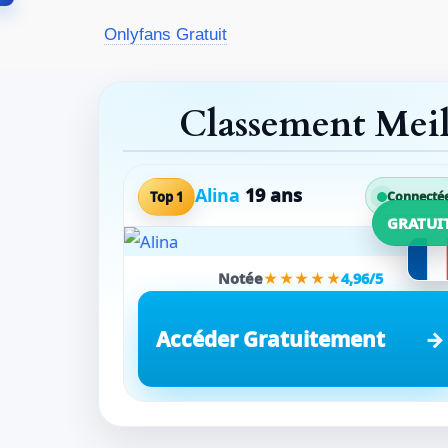
Aller
Onlyfans Gratuit
au
contenu
Classement Mei
Alina
19 ans
Top 1
Connecté
GRATUI
Notée
★★★★★
4,96/5
Accéder Gratuitement