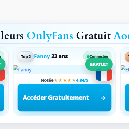
lleurs
OnlyFans
Gratuit
Ao
Fanny
23 ans
Top 2
e
Connectée
T
GRATUIT
Notée
★★★★★
4,84/5
Accéder Gratuitement