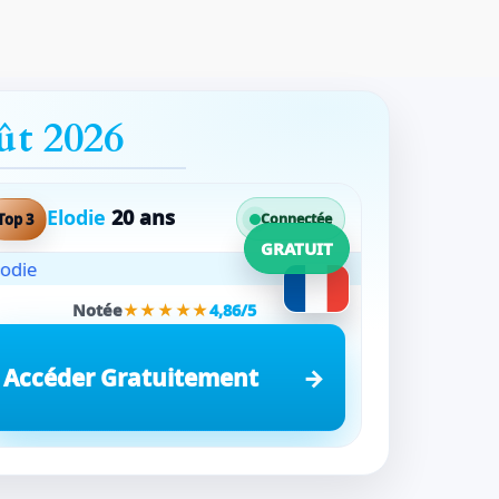
ût 2026
Elodie
20 ans
Top 3
Connectée
GRATUIT
Notée
★★★★★
4,86/5
Accéder Gratuitement