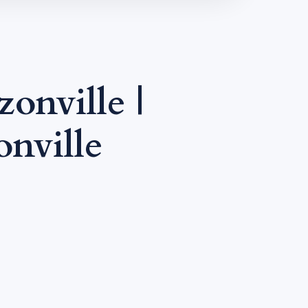
onville |
nville