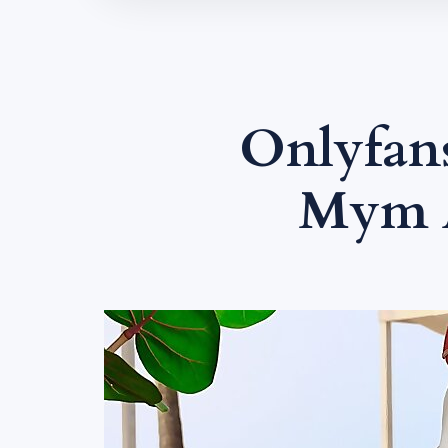
Onlyfans
Mym A