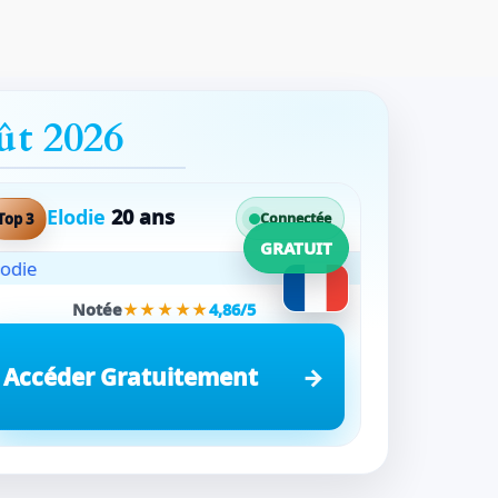
ût 2026
Elodie
20 ans
Top 3
Connectée
GRATUIT
Notée
★★★★★
4,86/5
Accéder Gratuitement