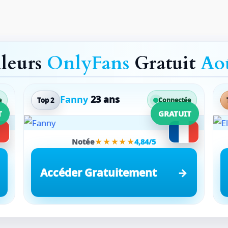
lleurs
OnlyFans
Gratuit
Ao
Fanny
23 ans
Top 2
e
Connectée
T
GRATUIT
Notée
★★★★★
4,84/5
Accéder Gratuitement