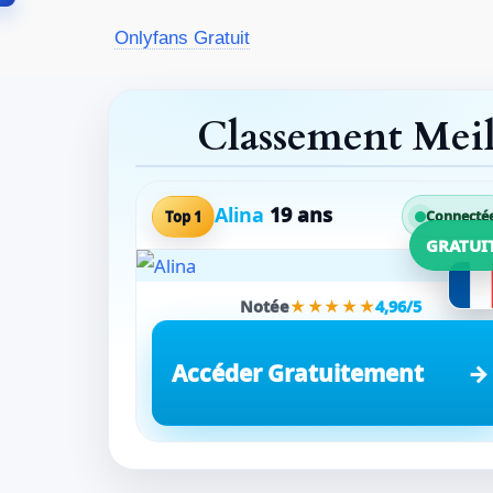
Aller
Onlyfans Gratuit
au
contenu
Classement Mei
Alina
19 ans
Top 1
Connecté
GRATUI
Notée
★★★★★
4,96/5
Accéder Gratuitement