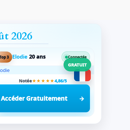
ût 2026
Elodie
20 ans
Top 3
Connectée
GRATUIT
Notée
★★★★★
4,86/5
Accéder Gratuitement