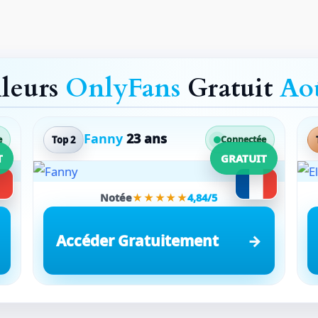
lleurs
OnlyFans
Gratuit
Ao
Fanny
23 ans
Top 2
e
Connectée
T
GRATUIT
Notée
★★★★★
4,84/5
Accéder Gratuitement