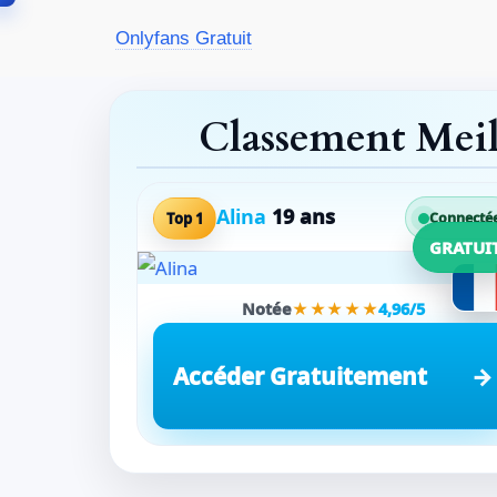
Aller
Onlyfans Gratuit
au
contenu
Classement Mei
Alina
19 ans
Top 1
Connecté
GRATUI
Notée
★★★★★
4,96/5
Accéder Gratuitement