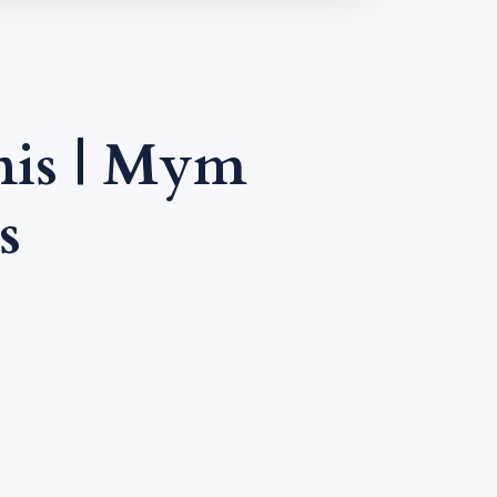
nis | Mym
s