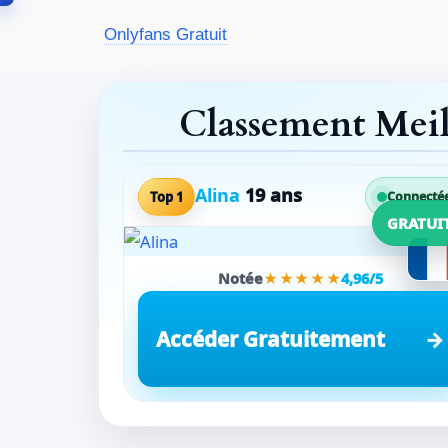
Aller
Onlyfans Gratuit
au
contenu
Classement Mei
Alina
19 ans
Top 1
Connecté
GRATUI
Notée
★★★★★
4,96/5
Accéder Gratuitement