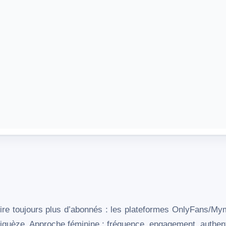
tire toujours plus d’abonnés : les plateformes OnlyFans/My
guèze. Approche féminine : fréquence, engagement, authent