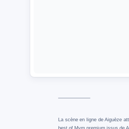
——————–
La scène en ligne de Aiguèze at
best of Mym premium issus de Ai