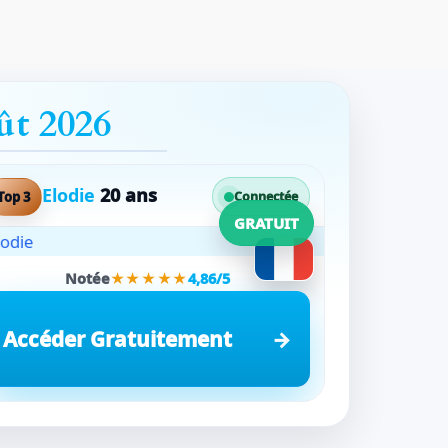
ût 2026
Elodie
20 ans
Top 3
Connectée
GRATUIT
Notée
★★★★★
4,86/5
Accéder Gratuitement