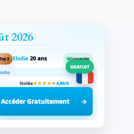
ût 2026
Elodie
20 ans
Top 3
Connectée
GRATUIT
Notée
★★★★★
4,86/5
Accéder Gratuitement