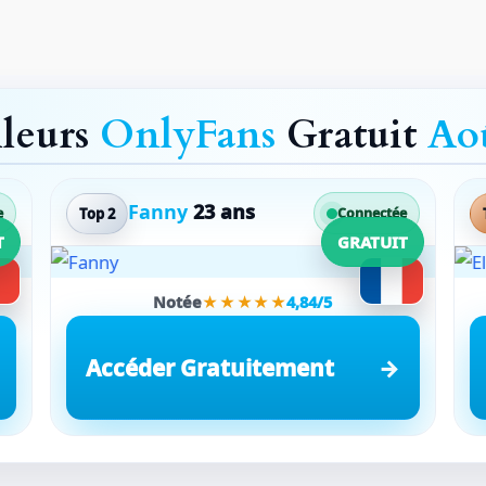
lleurs
OnlyFans
Gratuit
Ao
Fanny
23 ans
Top 2
e
Connectée
T
GRATUIT
Notée
★★★★★
4,84/5
Accéder Gratuitement