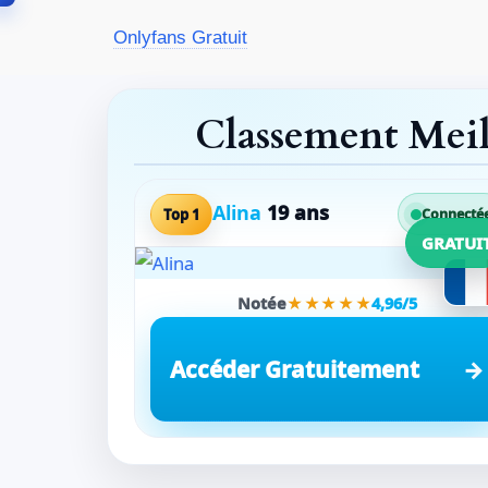
Aller
Onlyfans Gratuit
au
contenu
Classement Mei
Alina
19 ans
Top 1
Connecté
GRATUI
Notée
★★★★★
4,96/5
Accéder Gratuitement