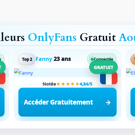
lleurs
OnlyFans
Gratuit
Ao
Fanny
23 ans
Top 2
e
Connectée
T
GRATUIT
Notée
★★★★★
4,84/5
Accéder Gratuitement