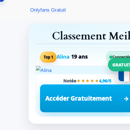
Aller
Onlyfans Gratuit
au
contenu
Classement Mei
Alina
19 ans
Top 1
Connecté
GRATUI
Notée
★★★★★
4,96/5
Accéder Gratuitement