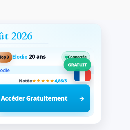
ût 2026
Elodie
20 ans
Top 3
Connectée
GRATUIT
Notée
★★★★★
4,86/5
Accéder Gratuitement