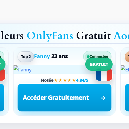
lleurs
OnlyFans
Gratuit
Ao
Fanny
23 ans
Top 2
e
Connectée
T
GRATUIT
Notée
★★★★★
4,84/5
Accéder Gratuitement