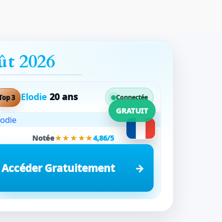
ût 2026
Elodie
20 ans
Top 3
Connectée
GRATUIT
Notée
★★★★★
4,86/5
Accéder Gratuitement