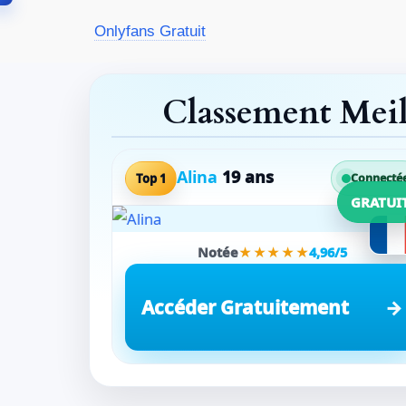
Aller
Onlyfans Gratuit
au
contenu
Classement Mei
Alina
19 ans
Top 1
Connecté
GRATUI
Notée
★★★★★
4,96/5
Accéder Gratuitement