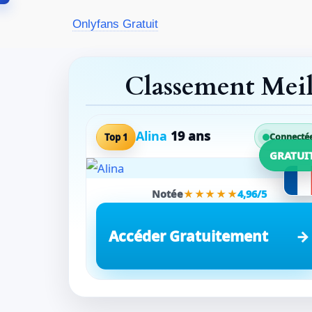
Aller
Onlyfans Gratuit
au
contenu
Classement Mei
Alina
19 ans
Top 1
Connecté
GRATUI
Notée
★★★★★
4,96/5
Accéder Gratuitement