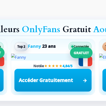
lleurs
OnlyFans
Gratuit
Ao
Fanny
23 ans
Top 2
e
Connectée
T
GRATUIT
Notée
★★★★★
4,84/5
Accéder Gratuitement