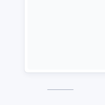
——————–