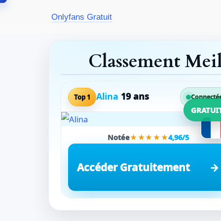
Aller
Onlyfans Gratuit
au
contenu
Classement Mei
Alina
19 ans
Top 1
Connecté
GRATUI
Notée
★★★★★
4,96/5
Accéder Gratuitement