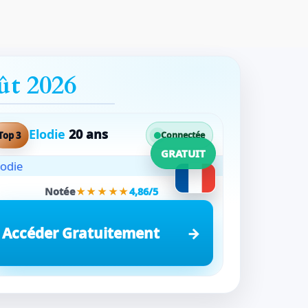
ût 2026
Elodie
20 ans
Top 3
Connectée
GRATUIT
Notée
★★★★★
4,86/5
Accéder Gratuitement