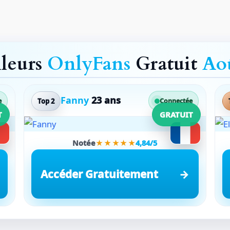
lleurs
OnlyFans
Gratuit
Ao
Fanny
23 ans
Top 2
e
Connectée
T
GRATUIT
Notée
★★★★★
4,84/5
Accéder Gratuitement