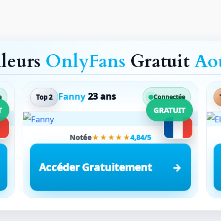
lleurs
OnlyFans
Gratuit
Ao
Fanny
23 ans
Top 2
e
Connectée
T
GRATUIT
Notée
★★★★★
4,84/5
Accéder Gratuitement