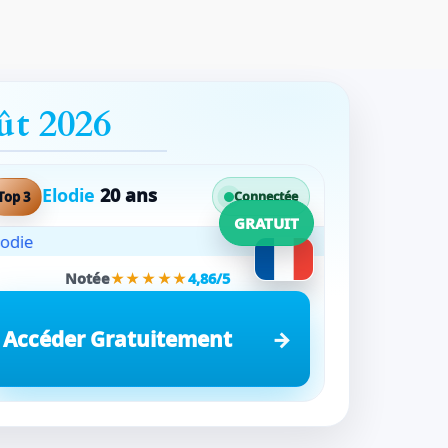
ût 2026
Elodie
20 ans
Top 3
Connectée
GRATUIT
Notée
★★★★★
4,86/5
Accéder Gratuitement