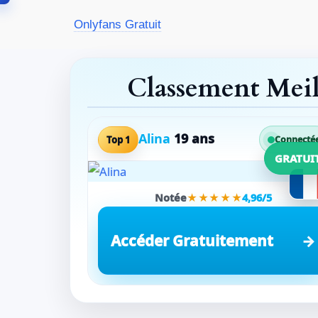
Aller
Onlyfans Gratuit
au
contenu
Classement Mei
Alina
19 ans
Top 1
Connecté
GRATUI
Notée
★★★★★
4,96/5
Accéder Gratuitement