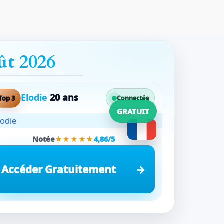
ût 2026
Elodie
20 ans
Top 3
Connectée
GRATUIT
Notée
★★★★★
4,86/5
Accéder Gratuitement