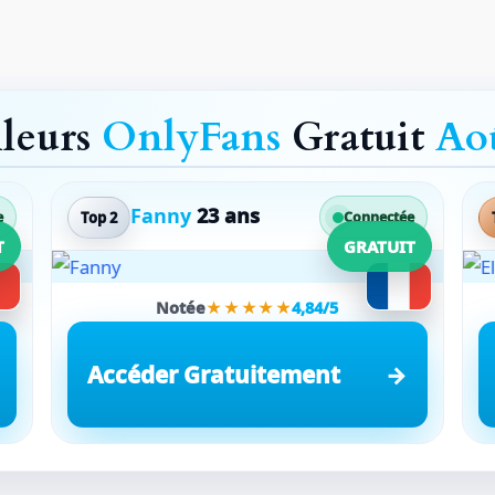
lleurs
OnlyFans
Gratuit
Ao
Fanny
23 ans
Top 2
e
Connectée
T
GRATUIT
Notée
★★★★★
4,84/5
Accéder Gratuitement