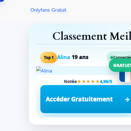
Aller
Onlyfans Gratuit
au
contenu
Classement Mei
Alina
19 ans
Top 1
Connecté
GRATUI
Notée
★★★★★
4,96/5
Accéder Gratuitement