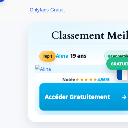
Aller
Onlyfans Gratuit
au
contenu
Classement Mei
Alina
19 ans
Top 1
Connecté
GRATUI
Notée
★★★★★
4,96/5
Accéder Gratuitement