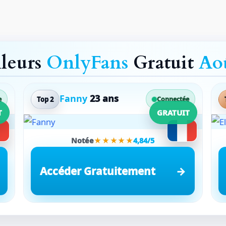
lleurs
OnlyFans
Gratuit
Ao
Fanny
23 ans
Top 2
e
Connectée
T
GRATUIT
Notée
★★★★★
4,84/5
Accéder Gratuitement