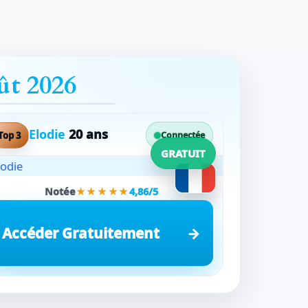
ût 2026
Elodie
20 ans
Top 3
Connectée
GRATUIT
Notée
★★★★★
4,86/5
Accéder Gratuitement