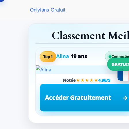
Aller
Onlyfans Gratuit
au
contenu
Classement Mei
Alina
19 ans
Top 1
Connecté
GRATUI
Notée
★★★★★
4,96/5
Accéder Gratuitement