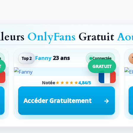
lleurs
OnlyFans
Gratuit
Ao
Fanny
23 ans
Top 2
e
Connectée
T
GRATUIT
Notée
★★★★★
4,84/5
Accéder Gratuitement