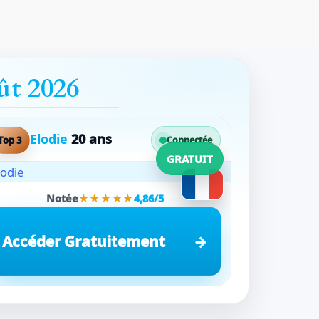
ût 2026
Elodie
20 ans
Top 3
Connectée
GRATUIT
Notée
★★★★★
4,86/5
Accéder Gratuitement