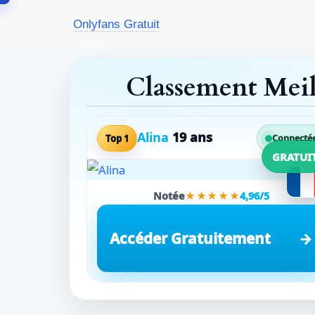
Aller
Onlyfans Gratuit
au
contenu
Classement Mei
Alina
19 ans
Top 1
Connecté
GRATUI
Notée
★★★★★
4,96/5
Accéder Gratuitement