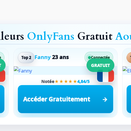
lleurs
OnlyFans
Gratuit
Ao
Fanny
23 ans
Top 2
e
Connectée
T
GRATUIT
Notée
★★★★★
4,84/5
Accéder Gratuitement