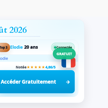
ût 2026
Elodie
20 ans
Top 3
Connectée
GRATUIT
Notée
★★★★★
4,86/5
Accéder Gratuitement