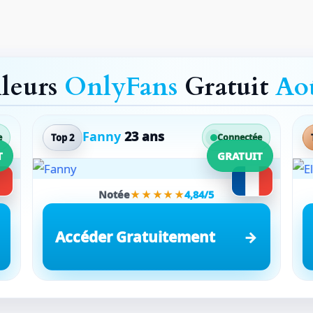
lleurs
OnlyFans
Gratuit
Ao
Fanny
23 ans
Top 2
e
Connectée
T
GRATUIT
Notée
★★★★★
4,84/5
Accéder Gratuitement