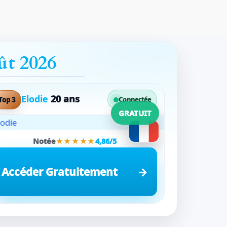
ût 2026
Elodie
20 ans
Top 3
Connectée
GRATUIT
Notée
★★★★★
4,86/5
Accéder Gratuitement