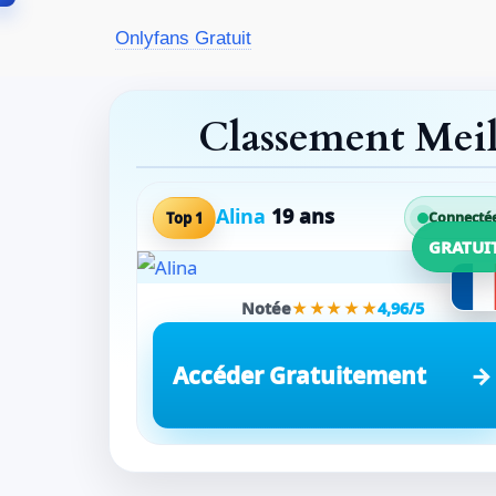
Aller
Onlyfans Gratuit
au
contenu
Classement Mei
Alina
19 ans
Top 1
Connecté
GRATUI
Notée
★★★★★
4,96/5
Accéder Gratuitement