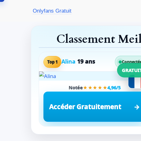
Aller
Onlyfans Gratuit
au
contenu
Classement Mei
Alina
19 ans
Top 1
Connecté
GRATUI
Notée
★★★★★
4,96/5
Accéder Gratuitement