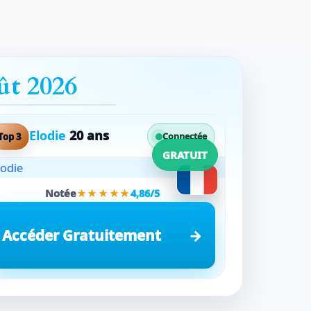
ût 2026
Elodie
20 ans
Top 3
Connectée
GRATUIT
Notée
★★★★★
4,86/5
Accéder Gratuitement