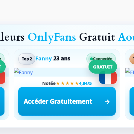
lleurs
OnlyFans
Gratuit
Ao
Fanny
23 ans
Top 2
e
Connectée
T
GRATUIT
Notée
★★★★★
4,84/5
Accéder Gratuitement