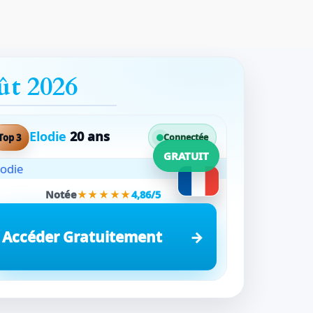
ût 2026
Elodie
20 ans
Top 3
Connectée
GRATUIT
Notée
★★★★★
4,86/5
Accéder Gratuitement