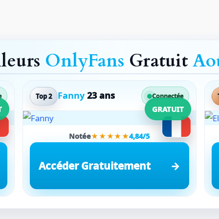
lleurs
OnlyFans
Gratuit
Ao
Fanny
23 ans
Top 2
e
Connectée
T
GRATUIT
Notée
★★★★★
4,84/5
Accéder Gratuitement