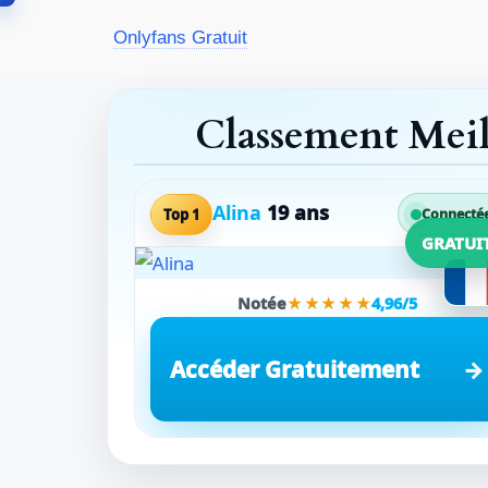
Aller
Onlyfans Gratuit
au
contenu
Classement Mei
Alina
19 ans
Top 1
Connecté
GRATUI
Notée
★★★★★
4,96/5
Accéder Gratuitement