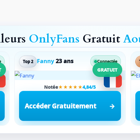
lleurs
OnlyFans
Gratuit
Ao
Fanny
23 ans
Top 2
e
Connectée
T
GRATUIT
Notée
★★★★★
4,84/5
Accéder Gratuitement