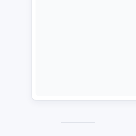
——————–