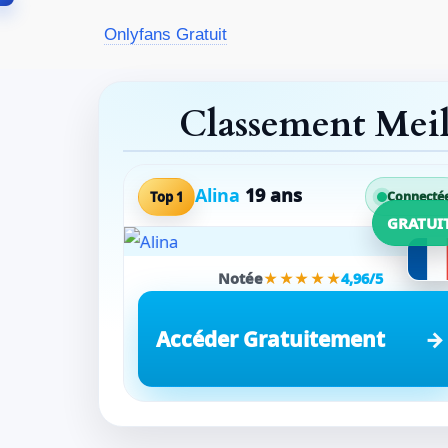
Aller
Onlyfans Gratuit
au
contenu
Classement Mei
Alina
19 ans
Top 1
Connecté
GRATUI
Notée
★★★★★
4,96/5
Accéder Gratuitement