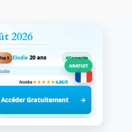
ût 2026
Elodie
20 ans
Top 3
Connectée
GRATUIT
Notée
★★★★★
4,86/5
Accéder Gratuitement