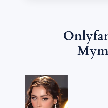
Onlyfan
Mym 