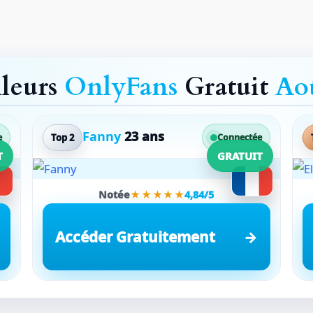
lleurs
OnlyFans
Gratuit
Ao
Fanny
23 ans
Top 2
e
Connectée
T
GRATUIT
Notée
★★★★★
4,84/5
Accéder Gratuitement