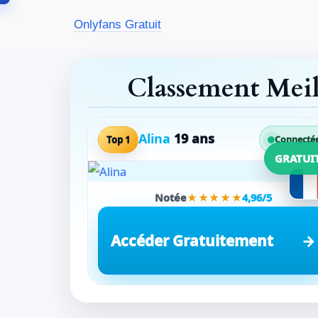
Aller
Onlyfans Gratuit
au
contenu
Classement Mei
Alina
19 ans
Top 1
Connecté
GRATUI
Notée
★★★★★
4,96/5
Accéder Gratuitement