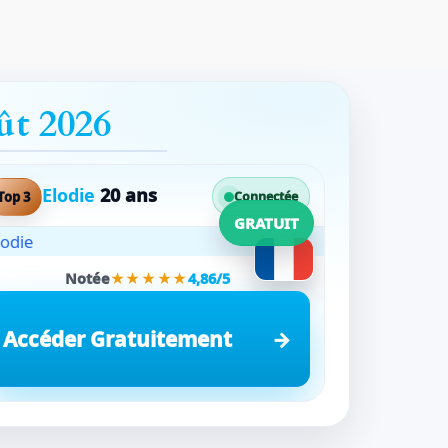
ût 2026
Elodie
20 ans
Top 3
Connectée
GRATUIT
Notée
★★★★★
4,86/5
Accéder Gratuitement