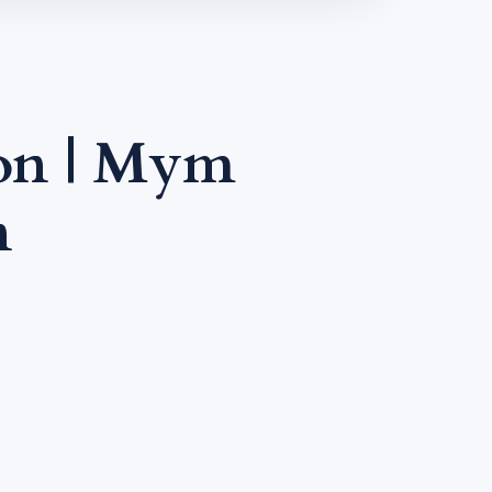
ton | Mym
n