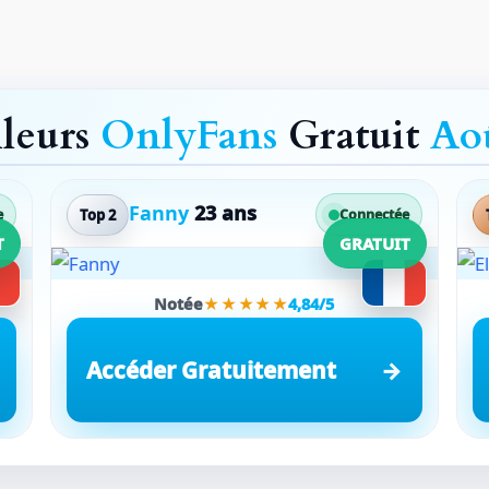
lleurs
OnlyFans
Gratuit
Ao
Fanny
23 ans
Top 2
e
Connectée
T
GRATUIT
Notée
★★★★★
4,84/5
Accéder Gratuitement