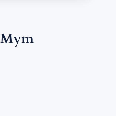
| Mym