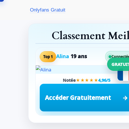
Aller
Onlyfans Gratuit
au
contenu
Classement Mei
Alina
19 ans
Top 1
Connecté
GRATUI
Notée
★★★★★
4,96/5
Accéder Gratuitement