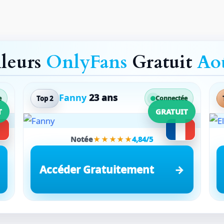
lleurs
OnlyFans
Gratuit
Ao
Fanny
23 ans
Top 2
e
Connectée
T
GRATUIT
Notée
★★★★★
4,84/5
Accéder Gratuitement