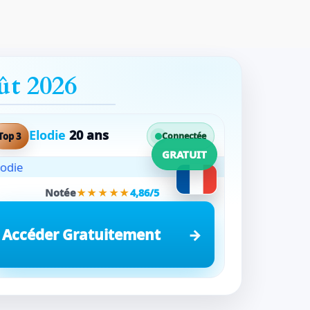
ût 2026
Elodie
20 ans
Top 3
Connectée
GRATUIT
Notée
★★★★★
4,86/5
Accéder Gratuitement