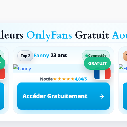
lleurs
OnlyFans
Gratuit
Ao
Fanny
23 ans
Top 2
e
Connectée
T
GRATUIT
Notée
★★★★★
4,84/5
Accéder Gratuitement