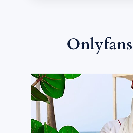
Onlyfan