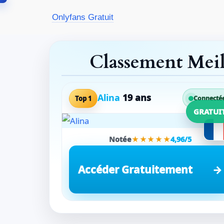
Aller
Onlyfans Gratuit
au
contenu
Classement Mei
Alina
19 ans
Top 1
Connecté
GRATUI
Notée
★★★★★
4,96/5
Accéder Gratuitement