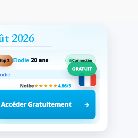
ût 2026
Elodie
20 ans
Top 3
Connectée
GRATUIT
Notée
★★★★★
4,86/5
Accéder Gratuitement