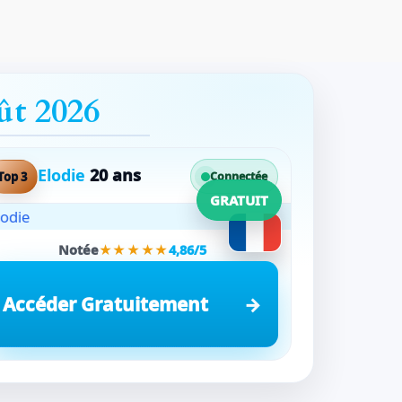
ût 2026
Elodie
20 ans
Top 3
Connectée
GRATUIT
Notée
★★★★★
4,86/5
Accéder Gratuitement