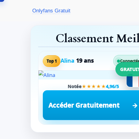
Aller
Onlyfans Gratuit
au
contenu
Classement Mei
Alina
19 ans
Top 1
Connecté
GRATUI
Notée
★★★★★
4,96/5
Accéder Gratuitement