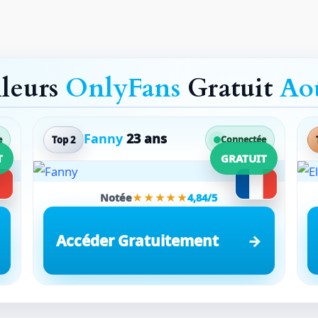
lleurs
OnlyFans
Gratuit
Ao
Fanny
23 ans
Top 2
e
Connectée
T
GRATUIT
Notée
★★★★★
4,84/5
Accéder Gratuitement