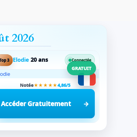
ût 2026
Elodie
20 ans
Top 3
Connectée
GRATUIT
Notée
★★★★★
4,86/5
Accéder Gratuitement