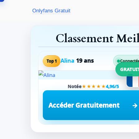
Aller
Onlyfans Gratuit
au
contenu
Classement Mei
Alina
19 ans
Top 1
Connecté
GRATUI
Notée
★★★★★
4,96/5
Accéder Gratuitement