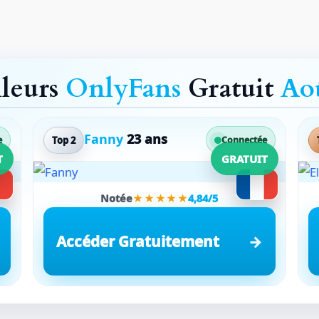
lleurs
OnlyFans
Gratuit
Ao
Fanny
23 ans
Top 2
e
Connectée
T
GRATUIT
Notée
★★★★★
4,84/5
Accéder Gratuitement