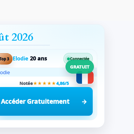
ût 2026
Elodie
20 ans
Top 3
Connectée
GRATUIT
Notée
★★★★★
4,86/5
Accéder Gratuitement