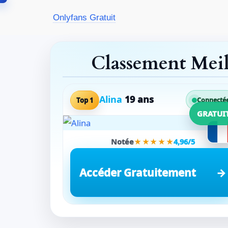
Aller
Onlyfans Gratuit
au
contenu
Classement Mei
Alina
19 ans
Top 1
Connecté
GRATUI
Notée
★★★★★
4,96/5
Accéder Gratuitement