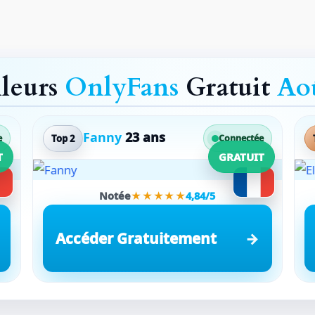
lleurs
OnlyFans
Gratuit
Ao
Fanny
23 ans
Top 2
e
Connectée
T
GRATUIT
Notée
★★★★★
4,84/5
Accéder Gratuitement