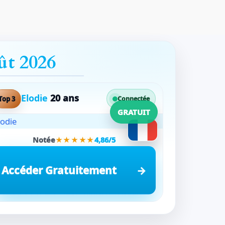
ût 2026
Elodie
20 ans
Top 3
Connectée
GRATUIT
Notée
★★★★★
4,86/5
Accéder Gratuitement