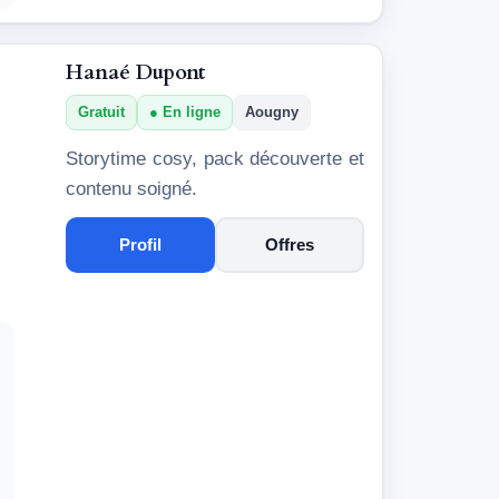
Hanaé Dupont
Gratuit
En ligne
Aougny
Storytime cosy, pack découverte et
contenu soigné.
Profil
Offres