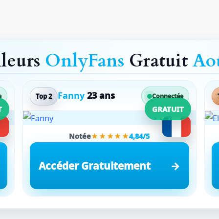
lleurs
OnlyFans
Gratuit
Ao
Fanny
23 ans
Top 2
e
Connectée
T
GRATUIT
Notée
★★★★★
4,84/5
Accéder Gratuitement