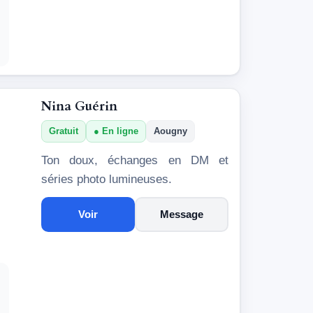
Nina Guérin
Gratuit
En ligne
Aougny
Ton doux, échanges en DM et
séries photo lumineuses.
Voir
Message