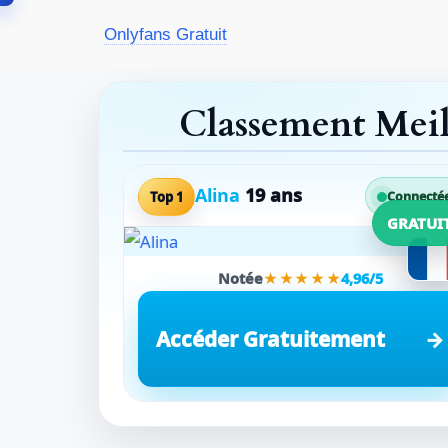
Aller
Onlyfans Gratuit
au
contenu
Classement Mei
Alina
19 ans
Top 1
Connecté
GRATUI
Notée
★★★★★
4,96/5
Accéder Gratuitement