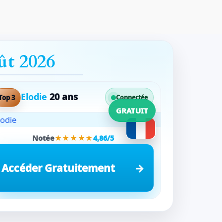
ût 2026
Elodie
20 ans
Top 3
Connectée
GRATUIT
Notée
★★★★★
4,86/5
Accéder Gratuitement