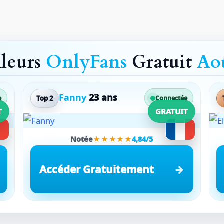
lleurs
OnlyFans
Gratuit
Ao
Fanny
23 ans
Top 2
e
Connectée
T
GRATUIT
Notée
★★★★★
4,84/5
Accéder Gratuitement