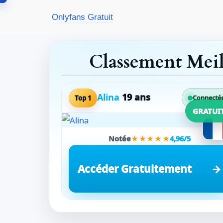
Aller
Onlyfans Gratuit
au
contenu
Classement Mei
Alina
19 ans
Top 1
Connecté
GRATUI
Notée
★★★★★
4,96/5
Accéder Gratuitement