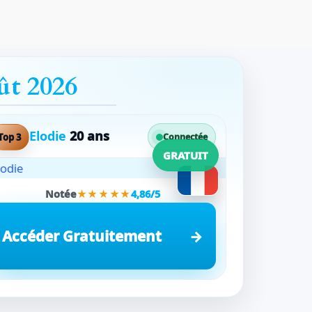
ût 2026
Elodie
20 ans
Top 3
Connectée
GRATUIT
Notée
★★★★★
4,86/5
Accéder Gratuitement