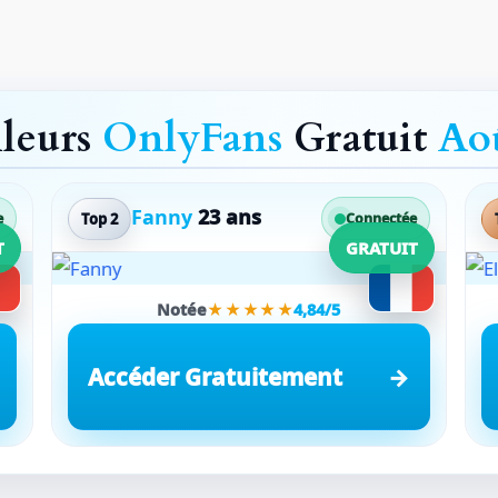
lleurs
OnlyFans
Gratuit
Ao
Fanny
23 ans
Top 2
e
Connectée
T
GRATUIT
Notée
★★★★★
4,84/5
Accéder Gratuitement