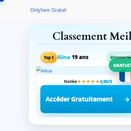
Aller
Onlyfans Gratuit
au
contenu
Classement Mei
Alina
19 ans
Top 1
Connecté
GRATUI
Notée
★★★★★
4,96/5
Accéder Gratuitement