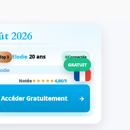
ût 2026
Elodie
20 ans
Top 3
Connectée
GRATUIT
Notée
★★★★★
4,86/5
Accéder Gratuitement