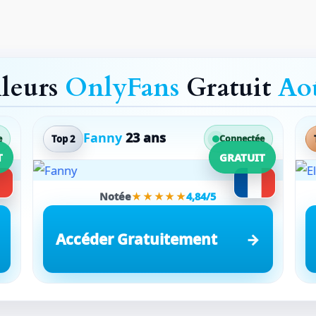
lleurs
OnlyFans
Gratuit
Ao
Fanny
23 ans
Top 2
e
Connectée
T
GRATUIT
Notée
★★★★★
4,84/5
Accéder Gratuitement