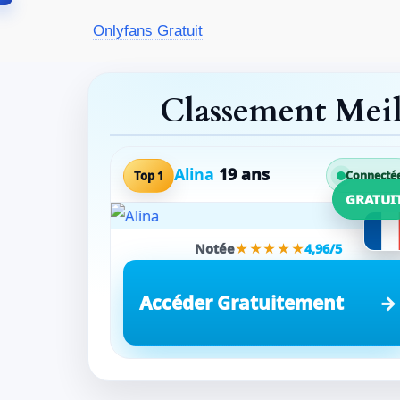
Aller
Onlyfans Gratuit
au
contenu
Classement Mei
Alina
19 ans
Top 1
Connecté
GRATUI
Notée
★★★★★
4,96/5
Accéder Gratuitement