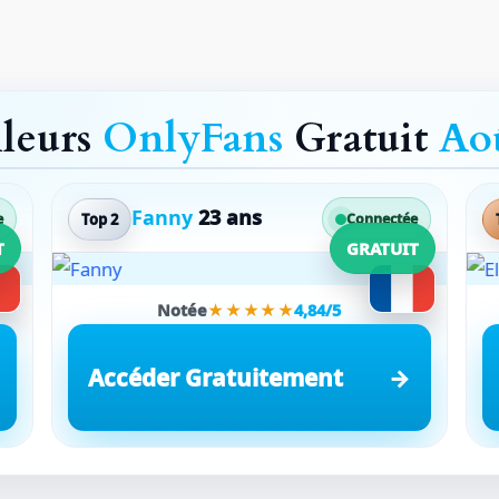
lleurs
OnlyFans
Gratuit
Ao
Fanny
23 ans
Top 2
e
Connectée
T
GRATUIT
Notée
★★★★★
4,84/5
Accéder Gratuitement