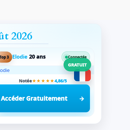
ût 2026
Elodie
20 ans
Top 3
Connectée
GRATUIT
Notée
★★★★★
4,86/5
Accéder Gratuitement