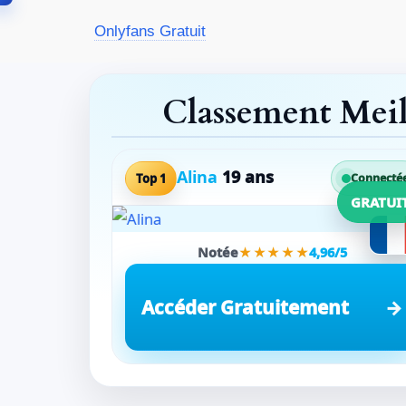
Aller
Onlyfans Gratuit
au
contenu
Classement Mei
Alina
19 ans
Top 1
Connecté
GRATUI
Notée
★★★★★
4,96/5
Accéder Gratuitement