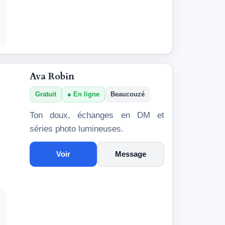
Ava Robin
Gratuit
En ligne
Beaucouzé
Ton doux, échanges en DM et
séries photo lumineuses.
Voir
Message