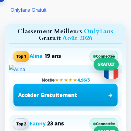
Aller
Onlyfans Gratuit
au
contenu
Classement Meilleurs
OnlyFans
Gratuit
Août 2026
Alina
19 ans
Top 1
Connectée
GRATUIT
Notée
★★★★★
4,96/5
Accéder Gratuitement
Fanny
23 ans
Top 2
Connectée