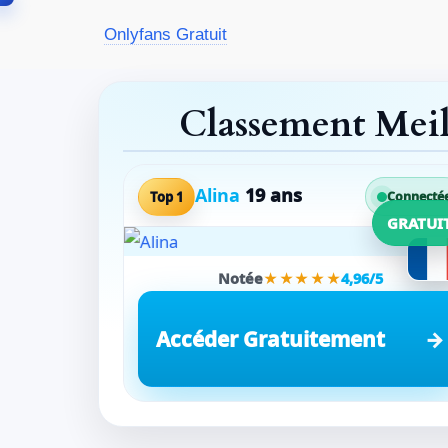
Aller
Onlyfans Gratuit
au
contenu
Classement Mei
Alina
19 ans
Top 1
Connecté
GRATUI
Notée
★★★★★
4,96/5
Accéder Gratuitement