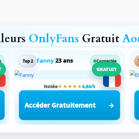
lleurs
OnlyFans
Gratuit
Ao
Fanny
23 ans
Top 2
e
Connectée
T
GRATUIT
Notée
★★★★★
4,84/5
Accéder Gratuitement