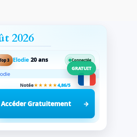
ût 2026
Elodie
20 ans
Top 3
Connectée
GRATUIT
Notée
★★★★★
4,86/5
Accéder Gratuitement