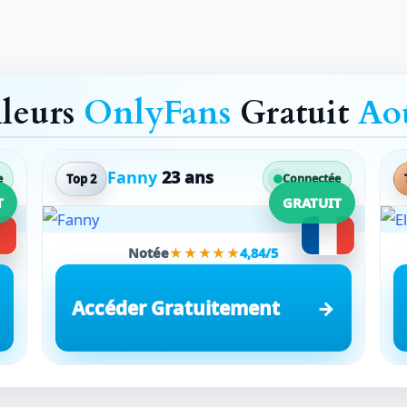
lleurs
OnlyFans
Gratuit
Ao
Fanny
23 ans
Top 2
e
Connectée
T
GRATUIT
Notée
★★★★★
4,84/5
Accéder Gratuitement