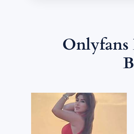
Onlyfans 
B