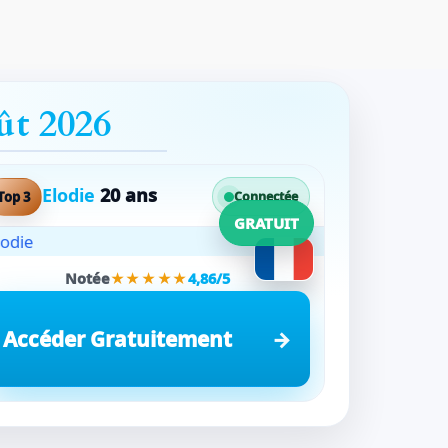
ût 2026
Elodie
20 ans
Top 3
Connectée
GRATUIT
Notée
★★★★★
4,86/5
Accéder Gratuitement