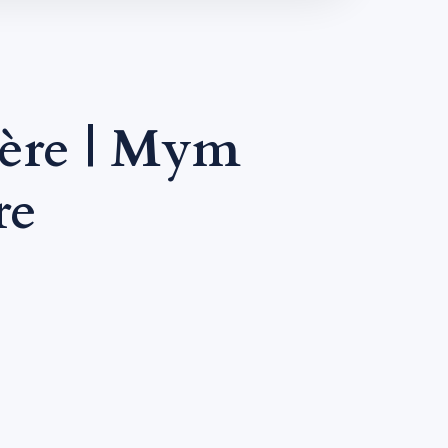
ière | Mym
re