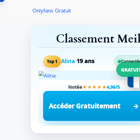
Aller
Onlyfans Gratuit
au
contenu
Classement Mei
Alina
19 ans
Top 1
Connecté
GRATUI
Notée
★★★★★
4,96/5
Accéder Gratuitement